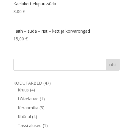
Kaelakett elupuu-süda
8,00
€
Faith – süda – rist – kett ja kõrvarõngad
15,00
€
otsi
47
KODUTARBED
47
4
toodet
Kruus
4
toodet
1
Lõikelauad
1
toode
3
Keraamika
3
toodet
4
Küünal
4
toodet
1
Tassi alused
1
toode