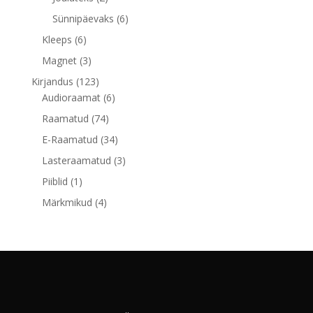
toodet
6
Sünnipäevaks
6
toodet
6
Kleeps
6
toodet
3
Magnet
3
toodet
123
Kirjandus
123
toodet
6
Audioraamat
6
toodet
74
Raamatud
74
toodet
34
E-Raamatud
34
toodet
3
Lasteraamatud
3
toodet
1
Piiblid
1
toode
4
Märkmikud
4
toodet