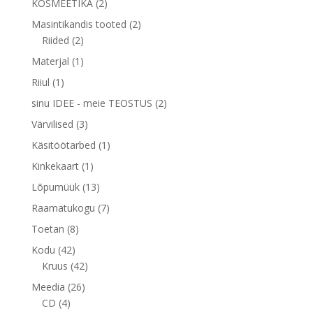
2
KOSMEETIKA
2
toodet
2
Masintikandis tooted
2
2
toodet
Riided
2
toodet
1
Materjal
1
toode
1
Riiul
1
toode
2
sinu IDEE - meie TEOSTUS
2
toodet
3
Värvilised
3
toodet
1
Käsitöötarbed
1
toode
1
Kinkekaart
1
toode
13
Lõpumüük
13
toodet
7
Raamatukogu
7
toodet
8
Toetan
8
toodet
42
Kodu
42
toodet
42
Kruus
42
toodet
26
Meedia
26
4
toodet
CD
4