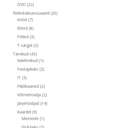
toodet
22
DVD
22
toodet
20
Riided/aksessuaarid
20
7
toodet
Kotid
7
toodet
8
Ehted
8
toodet
3
Põlled
3
toodet
2
T-särgid
2
toodet
43
Tarvikud
43
toodet
1
Märkmikud
1
toode
2
Pastapliiats
2
toodet
3
IT
3
toodet
2
Piiblikaaned
2
toodet
2
Võtmehoidja
2
toodet
14
Järjehoidjad
14
toodet
9
Kaardid
9
toodet
1
Meestele
1
toode
2
Jõuluteks
2