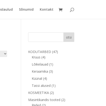
uslaulud
Sõnumid
Kontakt
otsi
47
KODUTARBED
47
4
toodet
Kruus
4
toodet
1
Lõikelauad
1
toode
3
Keraamika
3
toodet
4
Küünal
4
toodet
1
Tassi alused
1
toode
2
KOSMEETIKA
2
toodet
2
Masintikandis tooted
2
2
toodet
Riided
2