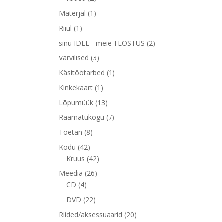
toodet
1
Materjal
1
toode
1
Riiul
1
toode
2
sinu IDEE - meie TEOSTUS
2
toodet
3
Värvilised
3
toodet
1
Käsitöötarbed
1
toode
1
Kinkekaart
1
toode
13
Lõpumüük
13
toodet
7
Raamatukogu
7
toodet
8
Toetan
8
toodet
42
Kodu
42
toodet
42
Kruus
42
toodet
26
Meedia
26
4
toodet
CD
4
toodet
22
DVD
22
toodet
20
Riided/aksessuaarid
20