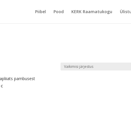
Piibel
Pood
KERK Raamatukogu
Ülist
apliiats pambusest
0
€