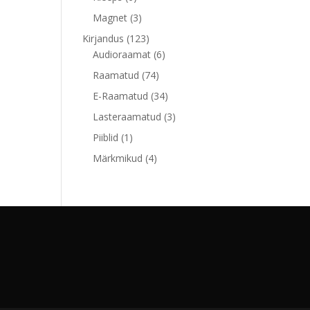
toodet
3
Magnet
3
toodet
123
Kirjandus
123
toodet
6
Audioraamat
6
toodet
74
Raamatud
74
toodet
34
E-Raamatud
34
toodet
3
Lasteraamatud
3
toodet
1
Piiblid
1
toode
4
Märkmikud
4
toodet