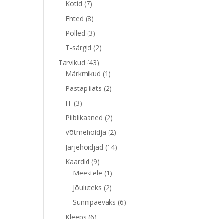
7
toodet
Kotid
7
toodet
8
Ehted
8
toodet
3
Põlled
3
toodet
2
T-särgid
2
toodet
43
Tarvikud
43
toodet
1
Märkmikud
1
toode
2
Pastapliiats
2
toodet
3
IT
3
toodet
2
Piiblikaaned
2
toodet
2
Võtmehoidja
2
toodet
14
Järjehoidjad
14
toodet
9
Kaardid
9
toodet
1
Meestele
1
toode
2
Jõuluteks
2
toodet
6
Sünnipäevaks
6
toodet
6
Kleeps
6