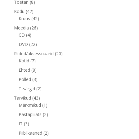
8
Toetan
8
toodet
42
Kodu
42
toodet
42
Kruus
42
toodet
26
Meedia
26
4
toodet
CD
4
toodet
22
DVD
22
toodet
20
Riided/aksessuaarid
20
7
toodet
Kotid
7
toodet
8
Ehted
8
toodet
3
Põlled
3
toodet
2
T-särgid
2
toodet
43
Tarvikud
43
toodet
1
Märkmikud
1
toode
2
Pastapliiats
2
toodet
3
IT
3
toodet
2
Piiblikaaned
2