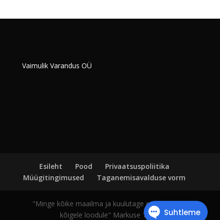
Vaimulik Varandus OÜ
Esileht
Pood
Privaatsuspoliitika
Müügitingimused
Taganemisavalduse vorm
"Minge kõike maailma ja kuulutage evangeeliumi
kõigele loodule" Markuse 16:15