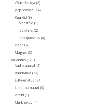
toodet
2
Võtmehoidja
2
toodet
14
Järjehoidjad
14
toodet
9
Kaardid
9
toodet
1
Meestele
1
toode
2
Jõuluteks
2
toodet
6
Sünnipäevaks
6
toodet
6
Kleeps
6
toodet
3
Magnet
3
toodet
123
Kirjandus
123
toodet
6
Audioraamat
6
toodet
74
Raamatud
74
toodet
34
E-Raamatud
34
toodet
3
Lasteraamatud
3
toodet
1
Piiblid
1
toode
4
Märkmikud
4
toodet