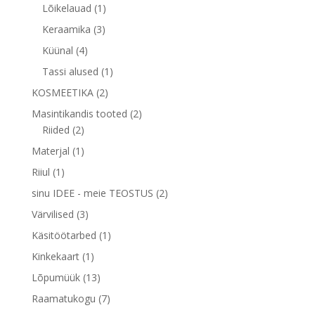
toodet
1
Lõikelauad
1
toode
3
Keraamika
3
toodet
4
Küünal
4
toodet
1
Tassi alused
1
toode
2
KOSMEETIKA
2
toodet
2
Masintikandis tooted
2
2
toodet
Riided
2
toodet
1
Materjal
1
toode
1
Riiul
1
toode
2
sinu IDEE - meie TEOSTUS
2
toodet
3
Värvilised
3
toodet
1
Käsitöötarbed
1
toode
1
Kinkekaart
1
toode
13
Lõpumüük
13
toodet
7
Raamatukogu
7
toodet