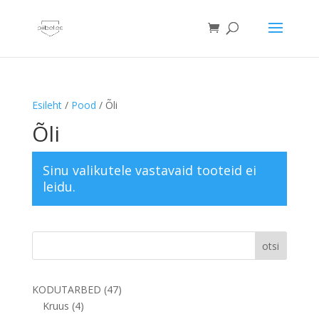
Esileht
/
Pood
/ Õli
Õli
Sinu valikutele vastavaid tooteid ei
leidu.
otsi
47
KODUTARBED
47
4
toodet
Kruus
4