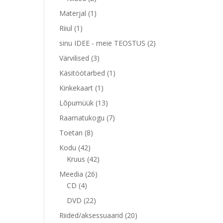
toodet
1
Materjal
1
toode
1
Riiul
1
toode
2
sinu IDEE - meie TEOSTUS
2
toodet
3
Värvilised
3
toodet
1
Käsitöötarbed
1
toode
1
Kinkekaart
1
toode
13
Lõpumüük
13
toodet
7
Raamatukogu
7
toodet
8
Toetan
8
toodet
42
Kodu
42
toodet
42
Kruus
42
toodet
26
Meedia
26
4
toodet
CD
4
toodet
22
DVD
22
toodet
20
Riided/aksessuaarid
20