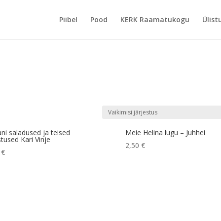
Piibel
Pood
KERK Raamatukogu
Ülist
ani saladused ja teised
Meie Helina lugu – Juhhei
stused Kari Vinje
2,50
€
2
€