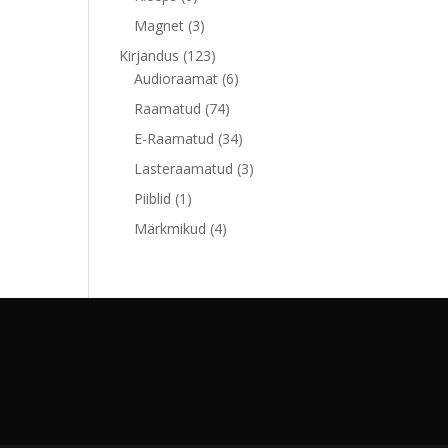
toodet
3
Magnet
3
toodet
123
Kirjandus
123
toodet
6
Audioraamat
6
toodet
74
Raamatud
74
toodet
34
E-Raamatud
34
toodet
3
Lasteraamatud
3
toodet
1
Piiblid
1
toode
4
Märkmikud
4
toodet