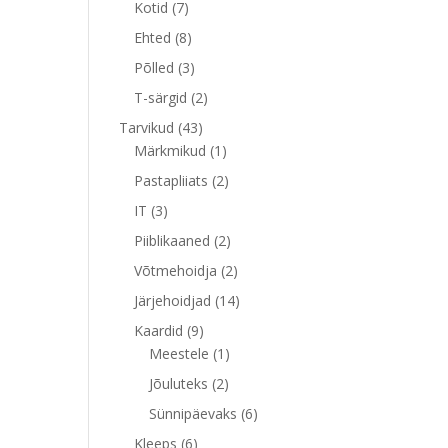
7
toodet
Kotid
7
toodet
8
Ehted
8
toodet
3
Põlled
3
toodet
2
T-särgid
2
toodet
43
Tarvikud
43
toodet
1
Märkmikud
1
toode
2
Pastapliiats
2
toodet
3
IT
3
toodet
2
Piiblikaaned
2
toodet
2
Võtmehoidja
2
toodet
14
Järjehoidjad
14
toodet
9
Kaardid
9
toodet
1
Meestele
1
toode
2
Jõuluteks
2
toodet
6
Sünnipäevaks
6
toodet
6
Kleeps
6