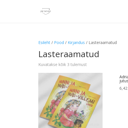
Esileht
/
Pood
/
Kirjandus
/ Lasteraamatud
Lasteraamatud
Kuvatakse kõik 3 tulemust
Adri
jutu
6,4