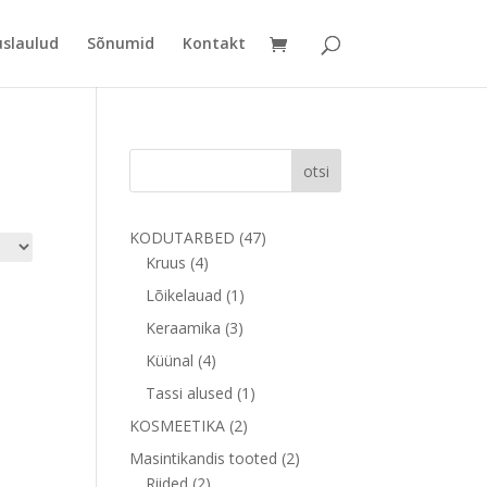
uslaulud
Sõnumid
Kontakt
otsi
47
KODUTARBED
47
4
toodet
Kruus
4
toodet
1
Lõikelauad
1
toode
3
Keraamika
3
toodet
4
Küünal
4
toodet
1
Tassi alused
1
toode
2
KOSMEETIKA
2
toodet
2
Masintikandis tooted
2
2
toodet
Riided
2