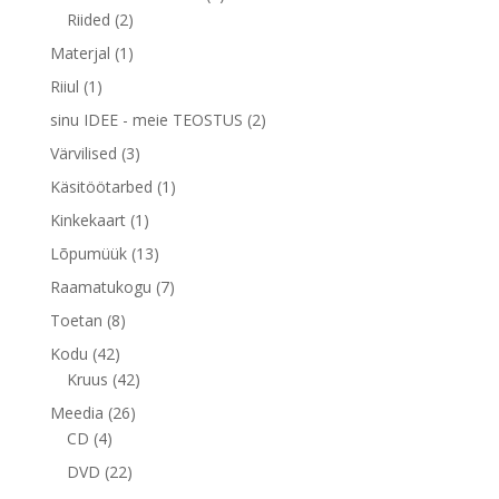
2
toodet
Riided
2
toodet
1
Materjal
1
toode
1
Riiul
1
toode
2
sinu IDEE - meie TEOSTUS
2
toodet
3
Värvilised
3
toodet
1
Käsitöötarbed
1
toode
1
Kinkekaart
1
toode
13
Lõpumüük
13
toodet
7
Raamatukogu
7
toodet
8
Toetan
8
toodet
42
Kodu
42
toodet
42
Kruus
42
toodet
26
Meedia
26
4
toodet
CD
4
toodet
22
DVD
22
toodet