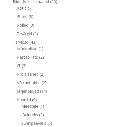
20
Riided/aksessuaarid
20
7
toodet
Kotid
7
toodet
8
Ehted
8
toodet
3
Põlled
3
toodet
2
T-särgid
2
toodet
43
Tarvikud
43
toodet
1
Märkmikud
1
toode
2
Pastapliiats
2
toodet
3
IT
3
toodet
2
Piiblikaaned
2
toodet
2
Võtmehoidja
2
toodet
14
Järjehoidjad
14
toodet
9
Kaardid
9
toodet
1
Meestele
1
toode
2
Jõuluteks
2
toodet
6
Sünnipäevaks
6