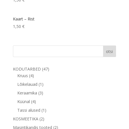
Kaart – Rist
1,50
€
otsi
47
KODUTARBED
47
4
toodet
Kruus
4
toodet
1
Lõikelauad
1
toode
3
Keraamika
3
toodet
4
Küünal
4
toodet
1
Tassi alused
1
toode
2
KOSMEETIKA
2
toodet
2
Masintikandis tooted
2