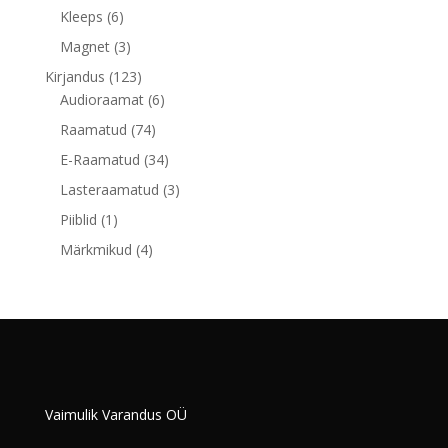
toodet
6
Kleeps
6
toodet
3
Magnet
3
toodet
123
Kirjandus
123
toodet
6
Audioraamat
6
toodet
74
Raamatud
74
toodet
34
E-Raamatud
34
toodet
3
Lasteraamatud
3
toodet
1
Piiblid
1
toode
4
Märkmikud
4
toodet
Vaimulik Varandus OÜ