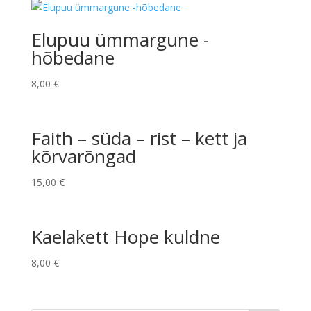
Elupuu ümmargune -
hõbedane
8,00
€
Faith – süda – rist – kett ja
kõrvarõngad
15,00
€
Kaelakett Hope kuldne
8,00
€