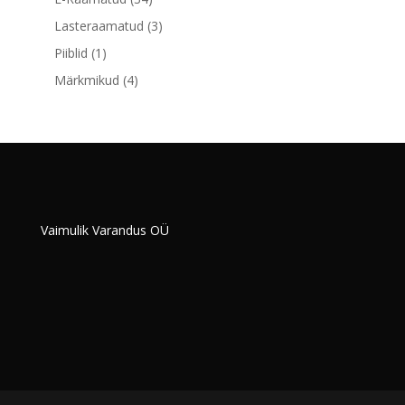
toodet
3
Lasteraamatud
3
toodet
1
Piiblid
1
toode
4
Märkmikud
4
toodet
Vaimulik Varandus OÜ