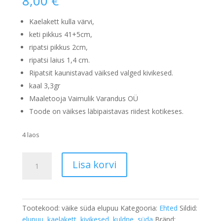
8,00
€
Kaelakett kulla värvi,
keti pikkus 41+5cm,
ripatsi pikkus 2cm,
ripatsi laius 1,4 cm.
Ripatsit kaunistavad väiksed valged kivikesed.
kaal 3,3gr
Maaletooja Vaimulik Varandus OÜ
Toode on väikses läbipaistavas riidest kotikeses.
4 laos
Kaelakett
Lisa korvi
elupuu-
süda
kogus
Tootekood:
väike süda elupuu
Kategooria:
Ehted
Sildid:
elupuu
,
kaelakett
,
kivikesed
,
kuldne
,
süda
Bränd: