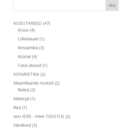
otsi
47
KODUTARBED
47
4
toodet
Kruus
4
toodet
1
Lõikelauad
1
toode
3
Keraamika
3
toodet
4
Küünal
4
toodet
1
Tassi alused
1
toode
2
KOSMEETIKA
2
toodet
2
Masintikandis tooted
2
2
toodet
Riided
2
toodet
1
Materjal
1
toode
1
Riiul
1
toode
2
sinu IDEE - meie TEOSTUS
2
toodet
3
Värvilised
3
toodet