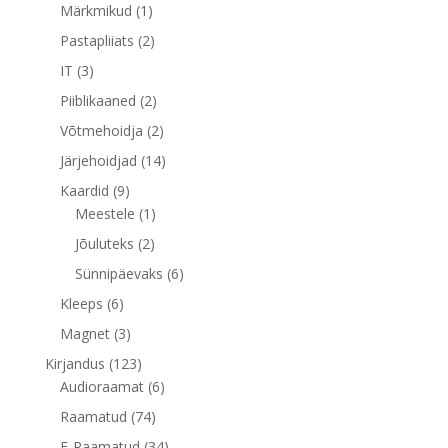
toodet
1
Märkmikud
1
toode
2
Pastapliiats
2
toodet
3
IT
3
toodet
2
Piiblikaaned
2
toodet
2
Võtmehoidja
2
toodet
14
Järjehoidjad
14
toodet
9
Kaardid
9
toodet
1
Meestele
1
toode
2
Jõuluteks
2
toodet
6
Sünnipäevaks
6
toodet
6
Kleeps
6
toodet
3
Magnet
3
toodet
123
Kirjandus
123
toodet
6
Audioraamat
6
toodet
74
Raamatud
74
toodet
34
E-Raamatud
34