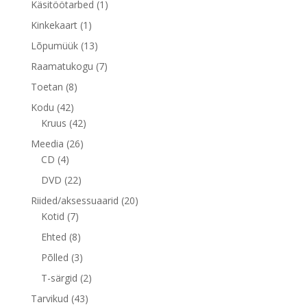
1
Käsitöötarbed
1
toode
1
Kinkekaart
1
toode
13
Lõpumüük
13
toodet
7
Raamatukogu
7
toodet
8
Toetan
8
toodet
42
Kodu
42
toodet
42
Kruus
42
toodet
26
Meedia
26
4
toodet
CD
4
toodet
22
DVD
22
toodet
20
Riided/aksessuaarid
20
7
toodet
Kotid
7
toodet
8
Ehted
8
toodet
3
Põlled
3
toodet
2
T-särgid
2
toodet
43
Tarvikud
43