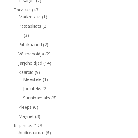
2
T-särgid
2
toodet
43
Tarvikud
43
toodet
1
Märkmikud
1
toode
2
Pastapliiats
2
toodet
3
IT
3
toodet
2
Piiblikaaned
2
toodet
2
Võtmehoidja
2
toodet
14
Järjehoidjad
14
toodet
9
Kaardid
9
toodet
1
Meestele
1
toode
2
Jõuluteks
2
toodet
6
Sünnipäevaks
6
toodet
6
Kleeps
6
toodet
3
Magnet
3
toodet
123
Kirjandus
123
toodet
6
Audioraamat
6