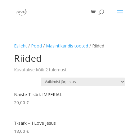
Esileht
/
Pood
/
Masintikandis tooted
/ Riided
Riided
Kuvatakse kõik 2 tulemust
Naiste T-särk IMPERIAL
20,00
€
T-särk – I Love Jesus
18,00
€