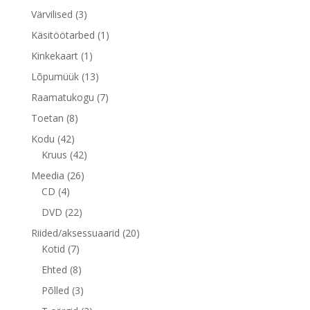
toodet
3
Värvilised
3
toodet
1
Käsitöötarbed
1
toode
1
Kinkekaart
1
toode
13
Lõpumüük
13
toodet
7
Raamatukogu
7
toodet
8
Toetan
8
toodet
42
Kodu
42
toodet
42
Kruus
42
toodet
26
Meedia
26
4
toodet
CD
4
toodet
22
DVD
22
toodet
20
Riided/aksessuaarid
20
7
toodet
Kotid
7
toodet
8
Ehted
8
toodet
3
Põlled
3
toodet