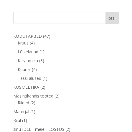
otsi
47
KODUTARBED
47
4
toodet
Kruus
4
toodet
1
Lõikelauad
1
toode
3
Keraamika
3
toodet
4
Küünal
4
toodet
1
Tassi alused
1
toode
2
KOSMEETIKA
2
toodet
2
Masintikandis tooted
2
2
toodet
Riided
2
toodet
1
Materjal
1
toode
1
Riiul
1
toode
2
sinu IDEE - meie TEOSTUS
2