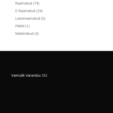
toodet
74
Raamatud
74
toodet
34
E-Raamatud
34
toodet
3
Lasteraamatud
3
toodet
1
Piiblid
1
toode
4
Märkmikud
4
toodet
Vaimulik Varandus OÜ