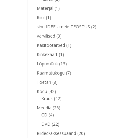
toodet
1
Materjal
1
toode
1
Riiul
1
toode
2
sinu IDEE - meie TEOSTUS
2
toodet
3
Värvilised
3
toodet
1
Käsitöötarbed
1
toode
1
Kinkekaart
1
toode
13
Lõpumüük
13
toodet
7
Raamatukogu
7
toodet
8
Toetan
8
toodet
42
Kodu
42
toodet
42
Kruus
42
toodet
26
Meedia
26
4
toodet
CD
4
toodet
22
DVD
22
toodet
20
Riided/aksessuaarid
20