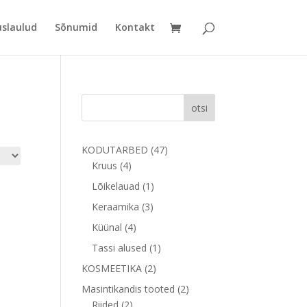
uslaulud
Sõnumid
Kontakt
otsi
47
KODUTARBED
47
4
toodet
Kruus
4
toodet
1
Lõikelauad
1
toode
3
Keraamika
3
toodet
4
Küünal
4
toodet
1
Tassi alused
1
toode
2
KOSMEETIKA
2
toodet
2
Masintikandis tooted
2
2
toodet
Riided
2