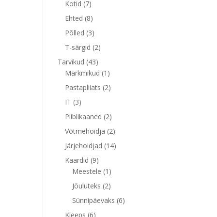
7
toodet
Kotid
7
toodet
8
Ehted
8
toodet
3
Põlled
3
toodet
2
T-särgid
2
toodet
43
Tarvikud
43
toodet
1
Märkmikud
1
toode
2
Pastapliiats
2
toodet
3
IT
3
toodet
2
Piiblikaaned
2
toodet
2
Võtmehoidja
2
toodet
14
Järjehoidjad
14
toodet
9
Kaardid
9
toodet
1
Meestele
1
toode
2
Jõuluteks
2
toodet
6
Sünnipäevaks
6
toodet
6
Kleeps
6