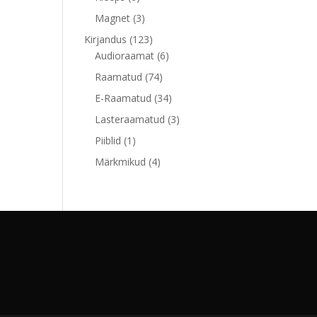
toodet
3
Magnet
3
toodet
123
Kirjandus
123
toodet
6
Audioraamat
6
toodet
74
Raamatud
74
toodet
34
E-Raamatud
34
toodet
3
Lasteraamatud
3
toodet
1
Piiblid
1
toode
4
Märkmikud
4
toodet