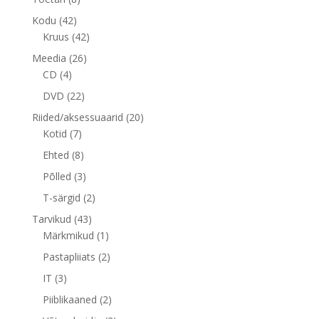
toodet
42
Kodu
42
toodet
42
Kruus
42
toodet
26
Meedia
26
4
toodet
CD
4
toodet
22
DVD
22
toodet
20
Riided/aksessuaarid
20
7
toodet
Kotid
7
toodet
8
Ehted
8
toodet
3
Põlled
3
toodet
2
T-särgid
2
toodet
43
Tarvikud
43
toodet
1
Märkmikud
1
toode
2
Pastapliiats
2
toodet
3
IT
3
toodet
2
Piiblikaaned
2
toodet