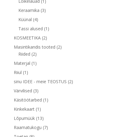
1
Lõikelauad
1
toode
3
Keraamika
3
toodet
4
Küünal
4
toodet
1
Tassi alused
1
toode
2
KOSMEETIKA
2
toodet
2
Masintikandis tooted
2
2
toodet
Riided
2
toodet
1
Materjal
1
toode
1
Riiul
1
toode
2
sinu IDEE - meie TEOSTUS
2
toodet
3
Värvilised
3
toodet
1
Käsitöötarbed
1
toode
1
Kinkekaart
1
toode
13
Lõpumüük
13
toodet
7
Raamatukogu
7
toodet
8
Toetan
8