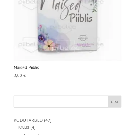
Naised Piiblis
3,00
€
otsi
47
KODUTARBED
47
4
toodet
Kruus
4
toodet