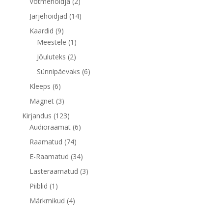
2
Võtmehoidja
2
toodet
14
Järjehoidjad
14
toodet
9
Kaardid
9
toodet
1
Meestele
1
toode
2
Jõuluteks
2
toodet
6
Sünnipäevaks
6
toodet
6
Kleeps
6
toodet
3
Magnet
3
toodet
123
Kirjandus
123
toodet
6
Audioraamat
6
toodet
74
Raamatud
74
toodet
34
E-Raamatud
34
toodet
3
Lasteraamatud
3
toodet
1
Piiblid
1
toode
4
Märkmikud
4
toodet