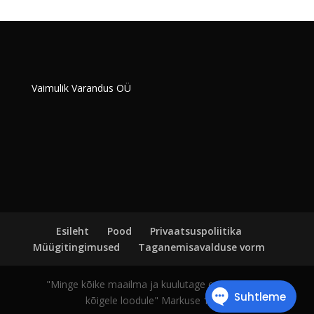
Vaimulik Varandus OÜ
Esileht
Pood
Privaatsuspoliitika
Müügitingimused
Taganemisavalduse vorm
"Minge kõike maailma ja kuulutage evangeeliumi
kõigele loodule" Markuse 16:15