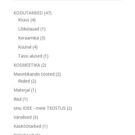
47
KODUTARBED
47
4
toodet
Kruus
4
toodet
1
Lõikelauad
1
toode
3
Keraamika
3
toodet
4
Küünal
4
toodet
1
Tassi alused
1
toode
2
KOSMEETIKA
2
toodet
2
Masintikandis tooted
2
2
toodet
Riided
2
toodet
1
Materjal
1
toode
1
Riiul
1
toode
2
sinu IDEE - meie TEOSTUS
2
toodet
3
Värvilised
3
toodet
1
Käsitöötarbed
1
toode
1