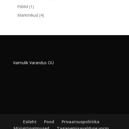
toodet
1
Piiblid
1
toode
4
Märkmikud
4
toodet
Vaimulik Varandus OÜ
Esileht
Pood
Privaatsuspoliitika
Müügitingimused
Taganemisavalduse vorm