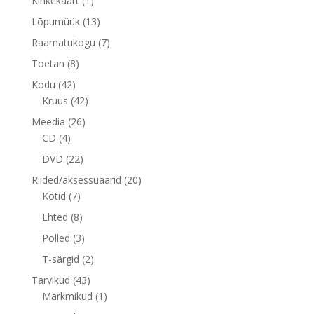
Kinkekaart
1
toode
13
Lõpumüük
13
toodet
7
Raamatukogu
7
toodet
8
Toetan
8
toodet
42
Kodu
42
toodet
42
Kruus
42
toodet
26
Meedia
26
4
toodet
CD
4
toodet
22
DVD
22
toodet
20
Riided/aksessuaarid
20
7
toodet
Kotid
7
toodet
8
Ehted
8
toodet
3
Põlled
3
toodet
2
T-särgid
2
toodet
43
Tarvikud
43
toodet
1
Märkmikud
1
toode