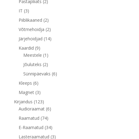
2
Pastapliiats
2
toodet
3
IT
3
toodet
2
Piiblikaaned
2
toodet
2
Võtmehoidja
2
toodet
14
Järjehoidjad
14
toodet
9
Kaardid
9
toodet
1
Meestele
1
toode
2
Jõuluteks
2
toodet
6
Sünnipäevaks
6
toodet
6
Kleeps
6
toodet
3
Magnet
3
toodet
123
Kirjandus
123
toodet
6
Audioraamat
6
toodet
74
Raamatud
74
toodet
34
E-Raamatud
34
toodet
3
Lasteraamatud
3