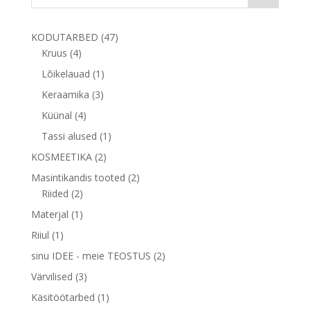
47
KODUTARBED
47
4
toodet
Kruus
4
toodet
1
Lõikelauad
1
toode
3
Keraamika
3
toodet
4
Küünal
4
toodet
1
Tassi alused
1
toode
2
KOSMEETIKA
2
toodet
2
Masintikandis tooted
2
2
toodet
Riided
2
toodet
1
Materjal
1
toode
1
Riiul
1
toode
2
sinu IDEE - meie TEOSTUS
2
toodet
3
Värvilised
3
toodet
1
Käsitöötarbed
1