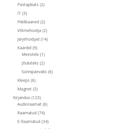
toode
2
Pastapliiats
2
toodet
3
IT
3
toodet
2
Piiblikaaned
2
toodet
2
Võtmehoidja
2
toodet
14
Järjehoidjad
14
toodet
9
Kaardid
9
toodet
1
Meestele
1
toode
2
Jõuluteks
2
toodet
6
Sünnipäevaks
6
toodet
6
Kleeps
6
toodet
3
Magnet
3
toodet
123
Kirjandus
123
toodet
6
Audioraamat
6
toodet
74
Raamatud
74
toodet
34
E-Raamatud
34
toodet