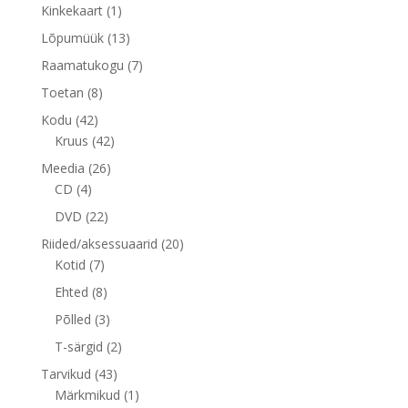
toode
1
Kinkekaart
1
toode
13
Lõpumüük
13
toodet
7
Raamatukogu
7
toodet
8
Toetan
8
toodet
42
Kodu
42
toodet
42
Kruus
42
toodet
26
Meedia
26
4
toodet
CD
4
toodet
22
DVD
22
toodet
20
Riided/aksessuaarid
20
7
toodet
Kotid
7
toodet
8
Ehted
8
toodet
3
Põlled
3
toodet
2
T-särgid
2
toodet
43
Tarvikud
43
toodet
1
Märkmikud
1