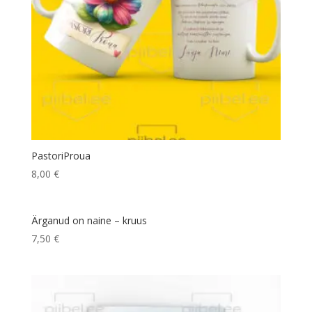
PastoriProua
8,00
€
Ärganud on naine – kruus
7,50
€