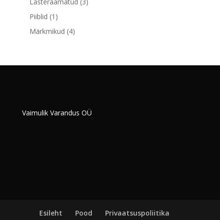
3
Lasteraamatud
3
toodet
1
Piiblid
1
toode
4
Märkmikud
4
toodet
Vaimulik Varandus OÜ
Esileht
Pood
Privaatsuspoliitika