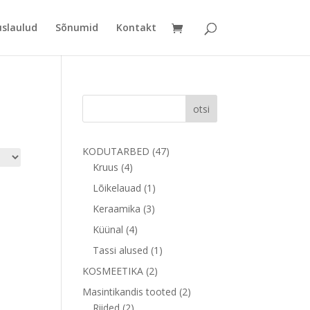
uslaulud
Sõnumid
Kontakt
otsi
47
KODUTARBED
47
4
toodet
Kruus
4
toodet
1
Lõikelauad
1
toode
3
Keraamika
3
toodet
4
Küünal
4
toodet
1
Tassi alused
1
toode
2
KOSMEETIKA
2
toodet
2
Masintikandis tooted
2
2
toodet
Riided
2