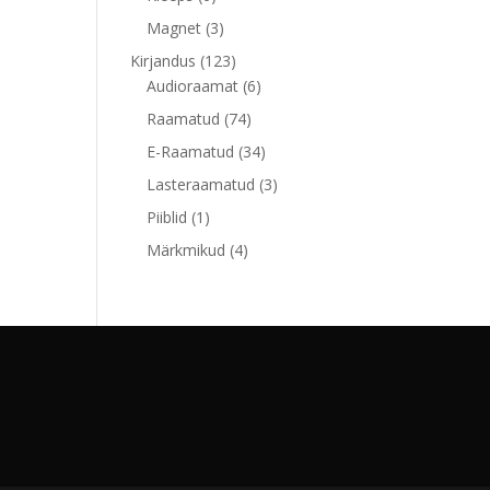
toodet
3
Magnet
3
toodet
123
Kirjandus
123
toodet
6
Audioraamat
6
toodet
74
Raamatud
74
toodet
34
E-Raamatud
34
toodet
3
Lasteraamatud
3
toodet
1
Piiblid
1
toode
4
Märkmikud
4
toodet