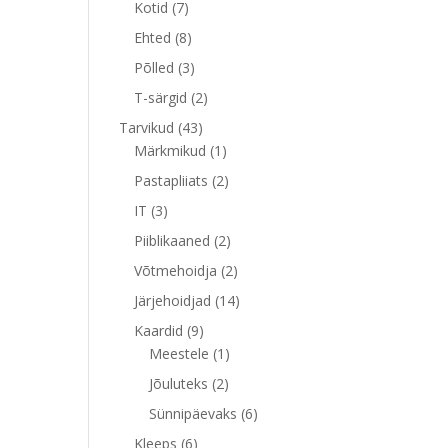
7
toodet
Kotid
7
toodet
8
Ehted
8
toodet
3
Põlled
3
toodet
2
T-särgid
2
toodet
43
Tarvikud
43
toodet
1
Märkmikud
1
toode
2
Pastapliiats
2
toodet
3
IT
3
toodet
2
Piiblikaaned
2
toodet
2
Võtmehoidja
2
toodet
14
Järjehoidjad
14
toodet
9
Kaardid
9
toodet
1
Meestele
1
toode
2
Jõuluteks
2
toodet
6
Sünnipäevaks
6
toodet
6
Kleeps
6