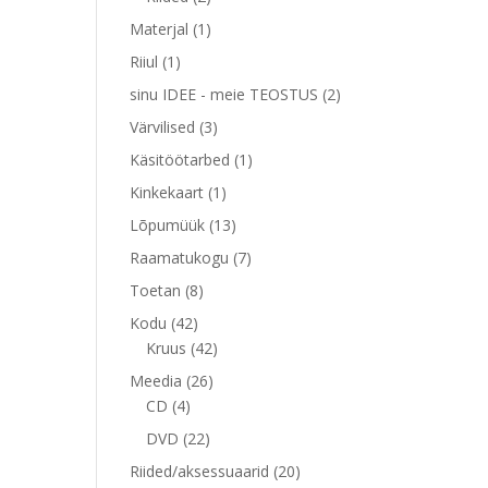
toodet
1
Materjal
1
toode
1
Riiul
1
toode
2
sinu IDEE - meie TEOSTUS
2
toodet
3
Värvilised
3
toodet
1
Käsitöötarbed
1
toode
1
Kinkekaart
1
toode
13
Lõpumüük
13
toodet
7
Raamatukogu
7
toodet
8
Toetan
8
toodet
42
Kodu
42
toodet
42
Kruus
42
toodet
26
Meedia
26
4
toodet
CD
4
toodet
22
DVD
22
toodet
20
Riided/aksessuaarid
20