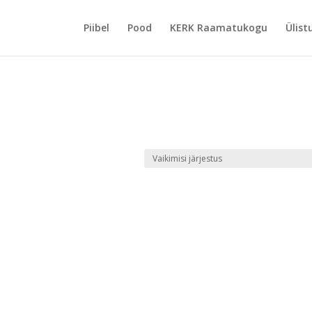
Piibel
Pood
KERK Raamatukogu
Ülist