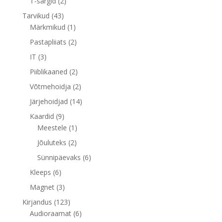
2
T-särgid
2
toodet
43
Tarvikud
43
toodet
1
Märkmikud
1
toode
2
Pastapliiats
2
toodet
3
IT
3
toodet
2
Piiblikaaned
2
toodet
2
Võtmehoidja
2
toodet
14
Järjehoidjad
14
toodet
9
Kaardid
9
toodet
1
Meestele
1
toode
2
Jõuluteks
2
toodet
6
Sünnipäevaks
6
toodet
6
Kleeps
6
toodet
3
Magnet
3
toodet
123
Kirjandus
123
toodet
6
Audioraamat
6