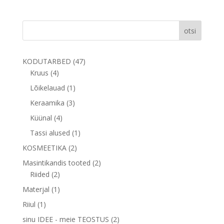
otsi
47
KODUTARBED
47
4
toodet
Kruus
4
toodet
1
Lõikelauad
1
toode
3
Keraamika
3
toodet
4
Küünal
4
toodet
1
Tassi alused
1
toode
2
KOSMEETIKA
2
toodet
2
Masintikandis tooted
2
2
toodet
Riided
2
toodet
1
Materjal
1
toode
1
Riiul
1
toode
2
sinu IDEE - meie TEOSTUS
2