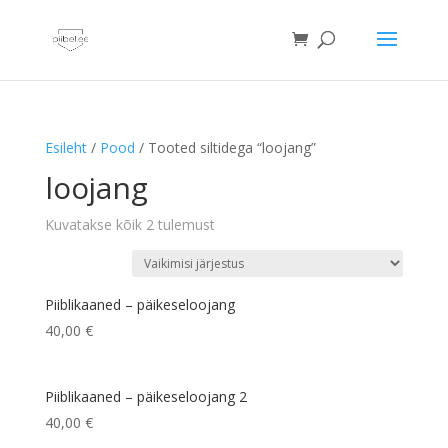
Esileht
/
Pood
/ Tooted siltidega “loojang”
loojang
Kuvatakse kõik 2 tulemust
Piiblikaaned – päikeseloojang
40,00
€
Piiblikaaned – päikeseloojang 2
40,00
€