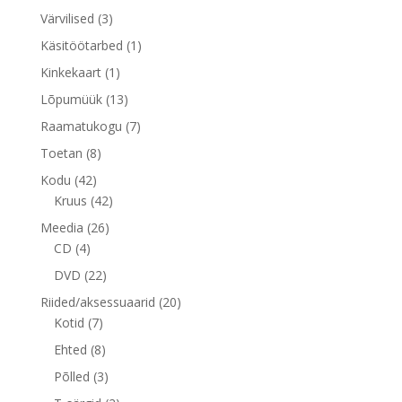
toodet
3
Värvilised
3
toodet
1
Käsitöötarbed
1
toode
1
Kinkekaart
1
toode
13
Lõpumüük
13
toodet
7
Raamatukogu
7
toodet
8
Toetan
8
toodet
42
Kodu
42
toodet
42
Kruus
42
toodet
26
Meedia
26
4
toodet
CD
4
toodet
22
DVD
22
toodet
20
Riided/aksessuaarid
20
7
toodet
Kotid
7
toodet
8
Ehted
8
toodet
3
Põlled
3
toodet