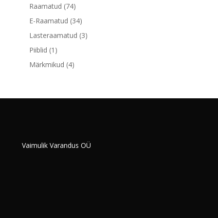
toodet
74
Raamatud
74
toodet
34
E-Raamatud
34
toodet
3
Lasteraamatud
3
toodet
1
Piiblid
1
toode
4
Märkmikud
4
toodet
Vaimulik Varandus OÜ