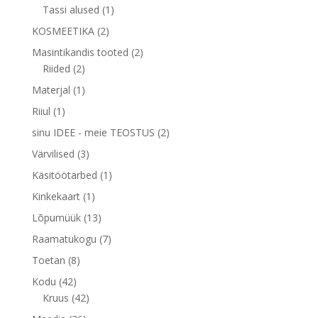
toodet
1
Tassi alused
1
toode
2
KOSMEETIKA
2
toodet
2
Masintikandis tooted
2
2
toodet
Riided
2
toodet
1
Materjal
1
toode
1
Riiul
1
toode
2
sinu IDEE - meie TEOSTUS
2
toodet
3
Värvilised
3
toodet
1
Käsitöötarbed
1
toode
1
Kinkekaart
1
toode
13
Lõpumüük
13
toodet
7
Raamatukogu
7
toodet
8
Toetan
8
toodet
42
Kodu
42
toodet
42
Kruus
42
toodet