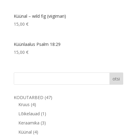
Küünal – wild fig (viigimari)
15,00
€
Küünlaalus Psalm 18:29
15,00
€
otsi
47
KODUTARBED
47
4
toodet
Kruus
4
toodet
1
Lõikelauad
1
toode
3
Keraamika
3
toodet
4
Küünal
4