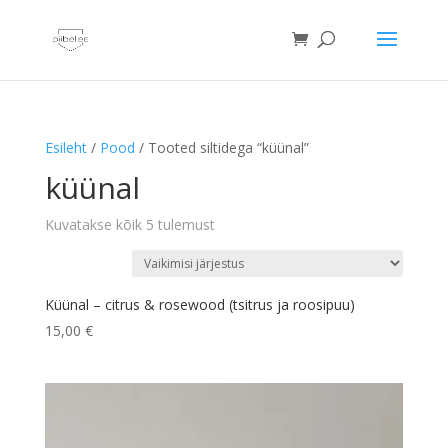
Esileht
/
Pood
/ Tooted siltidega “küünal”
küünal
Kuvatakse kõik 5 tulemust
Küünal – citrus & rosewood (tsitrus ja roosipuu)
15,00
€