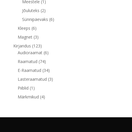
toodet
1
Meestele
1
toode
2
Jõuluteks
2
toodet
6
Sünnipäevaks
6
toodet
6
Kleeps
6
toodet
3
Magnet
3
toodet
123
Kirjandus
123
toodet
6
Audioraamat
6
toodet
74
Raamatud
74
toodet
34
E-Raamatud
34
toodet
3
Lasteraamatud
3
toodet
1
Piiblid
1
toode
4
Märkmikud
4
toodet