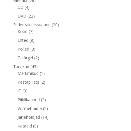
26
Meedia
26
4
toodet
CD
4
toodet
22
DVD
22
toodet
20
Riided/aksessuaarid
20
7
toodet
Kotid
7
toodet
8
Ehted
8
toodet
3
Põlled
3
toodet
2
T-särgid
2
toodet
43
Tarvikud
43
toodet
1
Märkmikud
1
toode
2
Pastapliiats
2
toodet
3
IT
3
toodet
2
Piiblikaaned
2
toodet
2
Võtmehoidja
2
toodet
14
Järjehoidjad
14
toodet
9
Kaardid
9