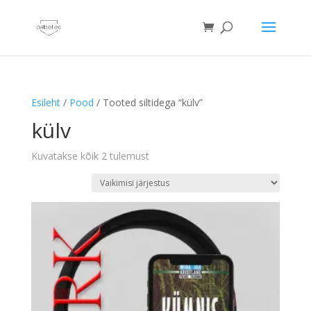
Esileht
/
Pood
/ Tooted siltidega “külv”
külv
Kuvatakse kõik 2 tulemust