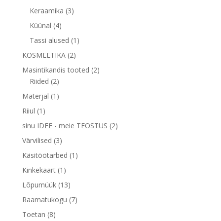
toode
3
Keraamika
3
toodet
4
Küünal
4
toodet
1
Tassi alused
1
toode
2
KOSMEETIKA
2
toodet
2
Masintikandis tooted
2
2
toodet
Riided
2
toodet
1
Materjal
1
toode
1
Riiul
1
toode
2
sinu IDEE - meie TEOSTUS
2
toodet
3
Värvilised
3
toodet
1
Käsitöötarbed
1
toode
1
Kinkekaart
1
toode
13
Lõpumüük
13
toodet
7
Raamatukogu
7
toodet
8
Toetan
8