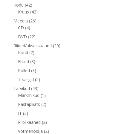
toodet
42
Kodu
42
toodet
42
Kruus
42
toodet
26
Meedia
26
4
toodet
CD
4
toodet
22
DVD
22
toodet
20
Riided/aksessuaarid
20
7
toodet
Kotid
7
toodet
8
Ehted
8
toodet
3
Põlled
3
toodet
2
T-särgid
2
toodet
43
Tarvikud
43
toodet
1
Märkmikud
1
toode
2
Pastapliiats
2
toodet
3
IT
3
toodet
2
Piiblikaaned
2
toodet
2
Võtmehoidja
2