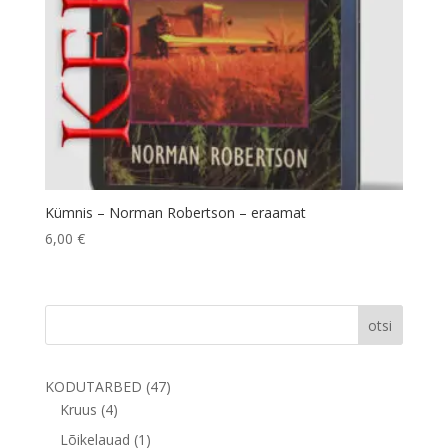
Kümnis – Norman Robertson – eraamat
6,00
€
otsi
47
KODUTARBED
47
4
toodet
Kruus
4
toodet
1
Lõikelauad
1