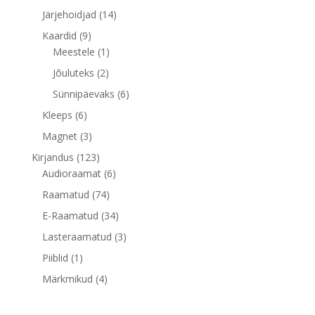
toodet
14
Järjehoidjad
14
toodet
9
Kaardid
9
toodet
1
Meestele
1
toode
2
Jõuluteks
2
toodet
6
Sünnipäevaks
6
toodet
6
Kleeps
6
toodet
3
Magnet
3
toodet
123
Kirjandus
123
toodet
6
Audioraamat
6
toodet
74
Raamatud
74
toodet
34
E-Raamatud
34
toodet
3
Lasteraamatud
3
toodet
1
Piiblid
1
toode
4
Märkmikud
4
toodet