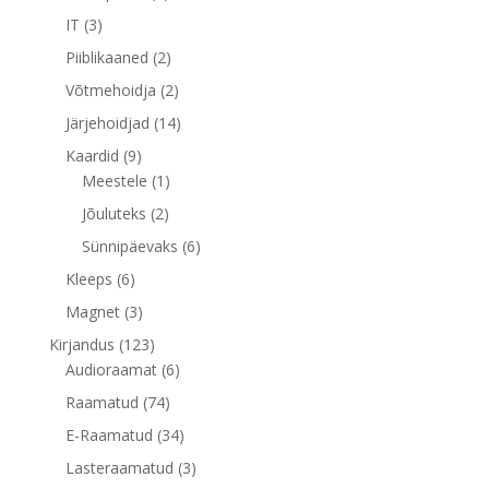
toodet
3
IT
3
toodet
2
Piiblikaaned
2
toodet
2
Võtmehoidja
2
toodet
14
Järjehoidjad
14
toodet
9
Kaardid
9
toodet
1
Meestele
1
toode
2
Jõuluteks
2
toodet
6
Sünnipäevaks
6
toodet
6
Kleeps
6
toodet
3
Magnet
3
toodet
123
Kirjandus
123
toodet
6
Audioraamat
6
toodet
74
Raamatud
74
toodet
34
E-Raamatud
34
toodet
3
Lasteraamatud
3