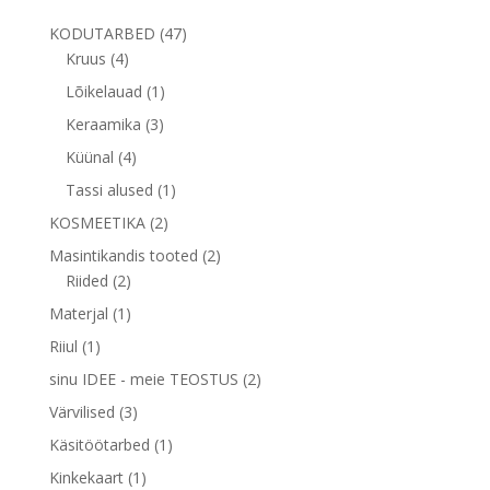
47
KODUTARBED
47
4
toodet
Kruus
4
toodet
1
Lõikelauad
1
toode
3
Keraamika
3
toodet
4
Küünal
4
toodet
1
Tassi alused
1
toode
2
KOSMEETIKA
2
toodet
2
Masintikandis tooted
2
2
toodet
Riided
2
toodet
1
Materjal
1
toode
1
Riiul
1
toode
2
sinu IDEE - meie TEOSTUS
2
toodet
3
Värvilised
3
toodet
1
Käsitöötarbed
1
toode
1
Kinkekaart
1