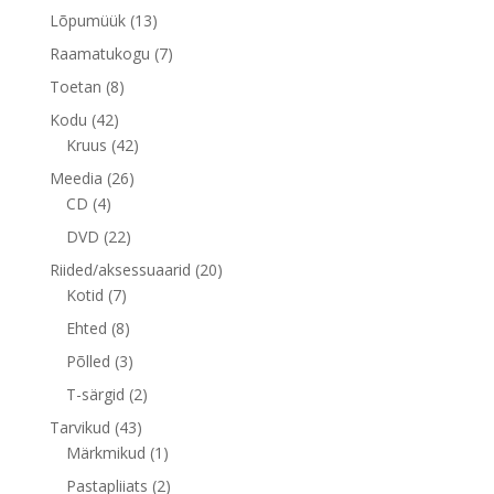
toode
13
Lõpumüük
13
toodet
7
Raamatukogu
7
toodet
8
Toetan
8
toodet
42
Kodu
42
toodet
42
Kruus
42
toodet
26
Meedia
26
4
toodet
CD
4
toodet
22
DVD
22
toodet
20
Riided/aksessuaarid
20
7
toodet
Kotid
7
toodet
8
Ehted
8
toodet
3
Põlled
3
toodet
2
T-särgid
2
toodet
43
Tarvikud
43
toodet
1
Märkmikud
1
toode
2
Pastapliiats
2