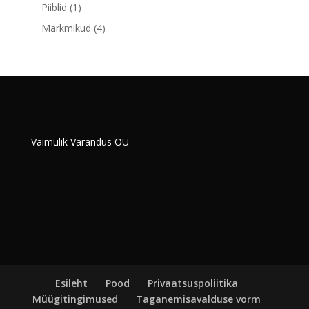
toodet
1
Piiblid
1
toode
4
Märkmikud
4
toodet
Vaimulik Varandus OÜ
Esileht
Pood
Privaatsuspoliitika
Müügitingimused
Taganemisavalduse vorm