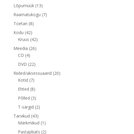
toode
13
Lõpumüük
13
toodet
7
Raamatukogu
7
toodet
8
Toetan
8
toodet
42
Kodu
42
toodet
42
Kruus
42
toodet
26
Meedia
26
4
toodet
CD
4
toodet
22
DVD
22
toodet
20
Riided/aksessuaarid
20
7
toodet
Kotid
7
toodet
8
Ehted
8
toodet
3
Põlled
3
toodet
2
T-särgid
2
toodet
43
Tarvikud
43
toodet
1
Märkmikud
1
toode
2
Pastapliiats
2