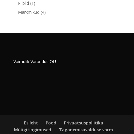
toodet
1
Piiblid
1
toode
4
Märkmikud
4
toodet
Vaimulik Varandus OÜ
Esileht
Pood
Privaatsuspoliitika
Müügitingimused
Taganemisavalduse vorm