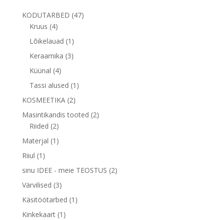
47
KODUTARBED
47
4
toodet
Kruus
4
toodet
1
Lõikelauad
1
toode
3
Keraamika
3
toodet
4
Küünal
4
toodet
1
Tassi alused
1
toode
2
KOSMEETIKA
2
toodet
2
Masintikandis tooted
2
2
toodet
Riided
2
toodet
1
Materjal
1
toode
1
Riiul
1
toode
2
sinu IDEE - meie TEOSTUS
2
toodet
3
Värvilised
3
toodet
1
Käsitöötarbed
1
toode
1
Kinkekaart
1