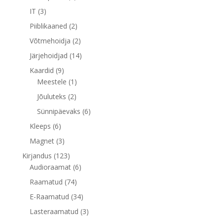
toodet
3
IT
3
toodet
2
Piiblikaaned
2
toodet
2
Võtmehoidja
2
toodet
14
Järjehoidjad
14
toodet
9
Kaardid
9
toodet
1
Meestele
1
toode
2
Jõuluteks
2
toodet
6
Sünnipäevaks
6
toodet
6
Kleeps
6
toodet
3
Magnet
3
toodet
123
Kirjandus
123
toodet
6
Audioraamat
6
toodet
74
Raamatud
74
toodet
34
E-Raamatud
34
toodet
3
Lasteraamatud
3