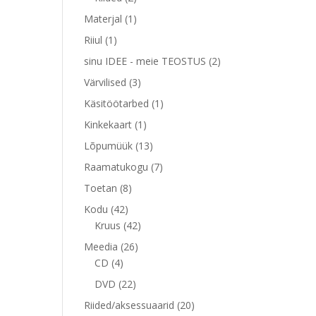
toodet
1
Materjal
1
toode
1
Riiul
1
toode
2
sinu IDEE - meie TEOSTUS
2
toodet
3
Värvilised
3
toodet
1
Käsitöötarbed
1
toode
1
Kinkekaart
1
toode
13
Lõpumüük
13
toodet
7
Raamatukogu
7
toodet
8
Toetan
8
toodet
42
Kodu
42
toodet
42
Kruus
42
toodet
26
Meedia
26
4
toodet
CD
4
toodet
22
DVD
22
toodet
20
Riided/aksessuaarid
20