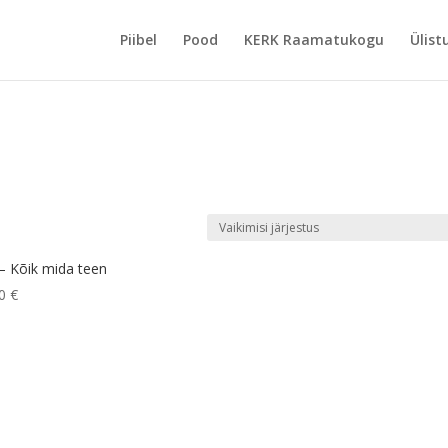
Piibel
Pood
KERK Raamatukogu
Ülist
 – Kõik mida teen
00
€