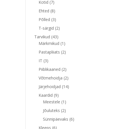
7
toodet
Kotid
7
toodet
8
Ehted
8
toodet
3
Põlled
3
toodet
2
T-särgid
2
toodet
43
Tarvikud
43
toodet
1
Märkmikud
1
toode
2
Pastapliiats
2
toodet
3
IT
3
toodet
2
Piiblikaaned
2
toodet
2
Võtmehoidja
2
toodet
14
Järjehoidjad
14
toodet
9
Kaardid
9
toodet
1
Meestele
1
toode
2
Jõuluteks
2
toodet
6
Sünnipäevaks
6
toodet
6
Kleeps
6