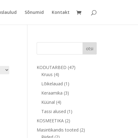
uslaulud
Sõnumid
Kontakt
otsi
47
KODUTARBED
47
4
toodet
Kruus
4
toodet
1
Lõikelauad
1
toode
3
Keraamika
3
toodet
4
Küünal
4
toodet
1
Tassi alused
1
toode
2
KOSMEETIKA
2
toodet
2
Masintikandis tooted
2
2
toodet
Riided
2