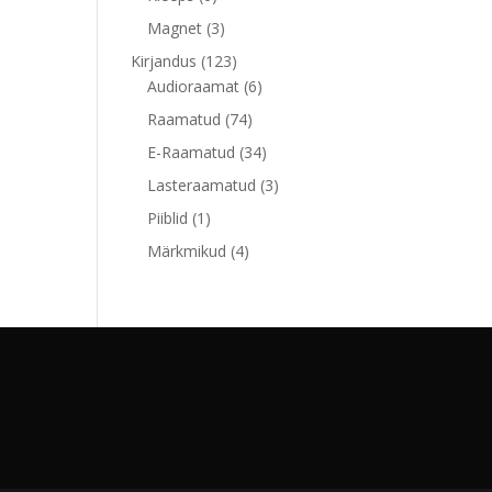
toodet
3
Magnet
3
toodet
123
Kirjandus
123
toodet
6
Audioraamat
6
toodet
74
Raamatud
74
toodet
34
E-Raamatud
34
toodet
3
Lasteraamatud
3
toodet
1
Piiblid
1
toode
4
Märkmikud
4
toodet