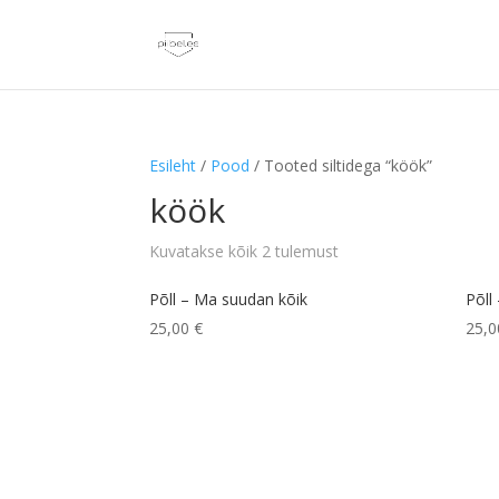
Esileht
/
Pood
/ Tooted siltidega “köök”
köök
Kuvatakse kõik 2 tulemust
Põll – Ma suudan kõik
Põll
25,00
€
25,