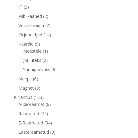
toodet
3
IT
3
toodet
2
Piiblikaaned
2
toodet
2
Võtmehoidja
2
toodet
14
Järjehoidjad
14
toodet
9
Kaardid
9
toodet
1
Meestele
1
toode
2
Jõuluteks
2
toodet
6
Sünnipäevaks
6
toodet
6
Kleeps
6
toodet
3
Magnet
3
toodet
123
Kirjandus
123
toodet
6
Audioraamat
6
toodet
74
Raamatud
74
toodet
34
E-Raamatud
34
toodet
3
Lasteraamatud
3