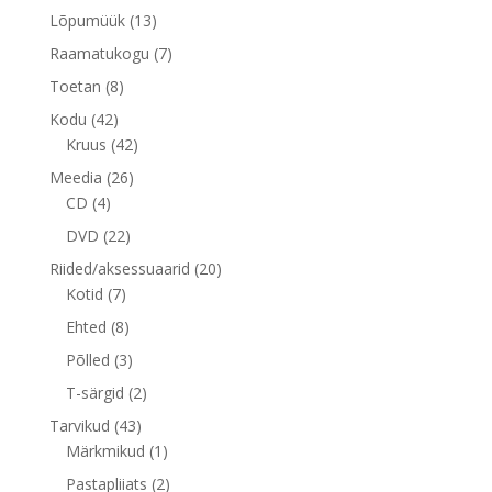
toode
13
Lõpumüük
13
toodet
7
Raamatukogu
7
toodet
8
Toetan
8
toodet
42
Kodu
42
toodet
42
Kruus
42
toodet
26
Meedia
26
4
toodet
CD
4
toodet
22
DVD
22
toodet
20
Riided/aksessuaarid
20
7
toodet
Kotid
7
toodet
8
Ehted
8
toodet
3
Põlled
3
toodet
2
T-särgid
2
toodet
43
Tarvikud
43
toodet
1
Märkmikud
1
toode
2
Pastapliiats
2