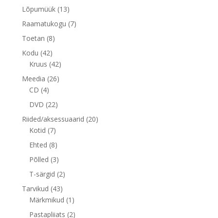
toode
13
Lõpumüük
13
toodet
7
Raamatukogu
7
toodet
8
Toetan
8
toodet
42
Kodu
42
toodet
42
Kruus
42
toodet
26
Meedia
26
4
toodet
CD
4
toodet
22
DVD
22
toodet
20
Riided/aksessuaarid
20
7
toodet
Kotid
7
toodet
8
Ehted
8
toodet
3
Põlled
3
toodet
2
T-särgid
2
toodet
43
Tarvikud
43
toodet
1
Märkmikud
1
toode
2
Pastapliiats
2