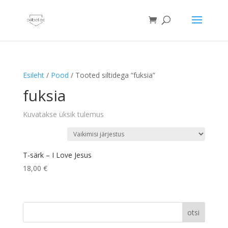
Esileht
/
Pood
/ Tooted siltidega “fuksia”
fuksia
Kuvatakse üksik tulemus
T-särk – I Love Jesus
18,00
€
otsi