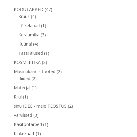
47
KODUTARBED
47
4
toodet
Kruus
4
toodet
1
Lõikelauad
1
toode
3
Keraamika
3
toodet
4
Küünal
4
toodet
1
Tassi alused
1
toode
2
KOSMEETIKA
2
toodet
2
Masintikandis tooted
2
2
toodet
Riided
2
toodet
1
Materjal
1
toode
1
Riiul
1
toode
2
sinu IDEE - meie TEOSTUS
2
toodet
3
Värvilised
3
toodet
1
Käsitöötarbed
1
toode
1
Kinkekaart
1