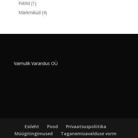
toodet
1
Piiblid
1
toode
4
Märkmikud
4
toodet
Vaimulik Varandus OÜ
Esileht
Pood
Privaatsuspoliitika
Müügitingimused
Taganemisavalduse vorm