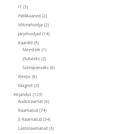
toodet
3
IT
3
toodet
2
Piiblikaaned
2
toodet
2
Võtmehoidja
2
toodet
14
Järjehoidjad
14
toodet
9
Kaardid
9
toodet
1
Meestele
1
toode
2
Jõuluteks
2
toodet
6
Sünnipäevaks
6
toodet
6
Kleeps
6
toodet
3
Magnet
3
toodet
123
Kirjandus
123
toodet
6
Audioraamat
6
toodet
74
Raamatud
74
toodet
34
E-Raamatud
34
toodet
3
Lasteraamatud
3