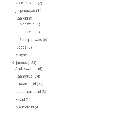
toodet
2
Võtmehoidja
2
toodet
14
Järjehoidjad
14
toodet
9
Kaardid
9
toodet
1
Meestele
1
toode
2
Jõuluteks
2
toodet
6
Sünnipäevaks
6
toodet
6
Kleeps
6
toodet
3
Magnet
3
toodet
123
Kirjandus
123
toodet
6
Audioraamat
6
toodet
74
Raamatud
74
toodet
34
E-Raamatud
34
toodet
3
Lasteraamatud
3
toodet
1
Piiblid
1
toode
4
Märkmikud
4
toodet