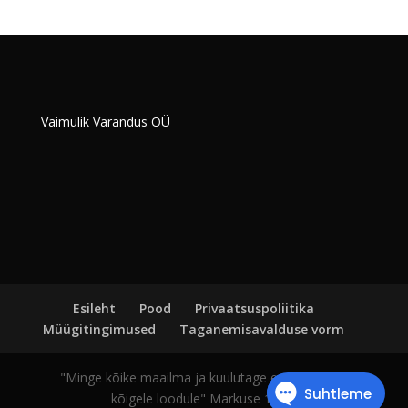
Vaimulik Varandus OÜ
Esileht
Pood
Privaatsuspoliitika
Müügitingimused
Taganemisavalduse vorm
"Minge kõike maailma ja kuulutage evangeeliumi
kõigele loodule" Markuse 16:15