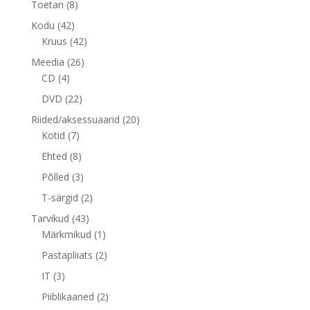
8
Toetan
8
toodet
42
Kodu
42
toodet
42
Kruus
42
toodet
26
Meedia
26
4
toodet
CD
4
toodet
22
DVD
22
toodet
20
Riided/aksessuaarid
20
7
toodet
Kotid
7
toodet
8
Ehted
8
toodet
3
Põlled
3
toodet
2
T-särgid
2
toodet
43
Tarvikud
43
toodet
1
Märkmikud
1
toode
2
Pastapliiats
2
toodet
3
IT
3
toodet
2
Piiblikaaned
2