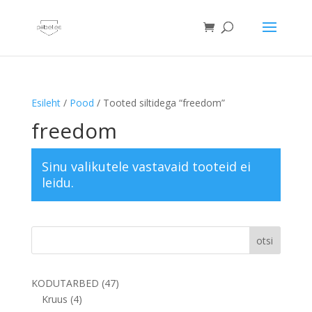
Esileht
/
Pood
/ Tooted siltidega “freedom”
freedom
Sinu valikutele vastavaid tooteid ei
leidu.
otsi
47
KODUTARBED
47
4
toodet
Kruus
4