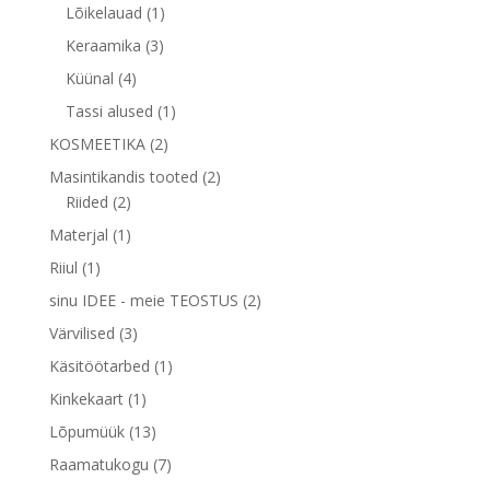
toodet
1
Lõikelauad
1
toode
3
Keraamika
3
toodet
4
Küünal
4
toodet
1
Tassi alused
1
toode
2
KOSMEETIKA
2
toodet
2
Masintikandis tooted
2
2
toodet
Riided
2
toodet
1
Materjal
1
toode
1
Riiul
1
toode
2
sinu IDEE - meie TEOSTUS
2
toodet
3
Värvilised
3
toodet
1
Käsitöötarbed
1
toode
1
Kinkekaart
1
toode
13
Lõpumüük
13
toodet
7
Raamatukogu
7
toodet