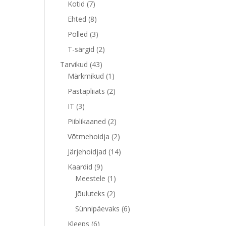
7
toodet
Kotid
7
toodet
8
Ehted
8
toodet
3
Põlled
3
toodet
2
T-särgid
2
toodet
43
Tarvikud
43
toodet
1
Märkmikud
1
toode
2
Pastapliiats
2
toodet
3
IT
3
toodet
2
Piiblikaaned
2
toodet
2
Võtmehoidja
2
toodet
14
Järjehoidjad
14
toodet
9
Kaardid
9
toodet
1
Meestele
1
toode
2
Jõuluteks
2
toodet
6
Sünnipäevaks
6
toodet
6
Kleeps
6