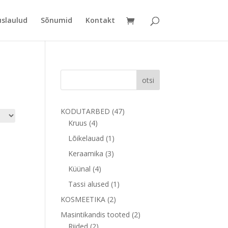
uslaulud
Sõnumid
Kontakt
otsi
47
KODUTARBED
47
4
toodet
Kruus
4
toodet
1
Lõikelauad
1
toode
3
Keraamika
3
toodet
4
Küünal
4
toodet
1
Tassi alused
1
toode
2
KOSMEETIKA
2
toodet
2
Masintikandis tooted
2
2
toodet
Riided
2