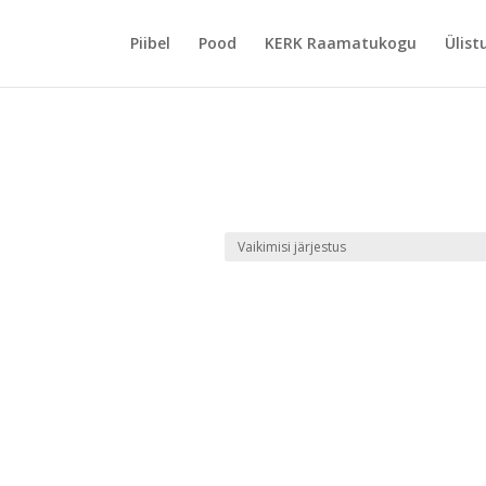
Piibel
Pood
KERK Raamatukogu
Ülist