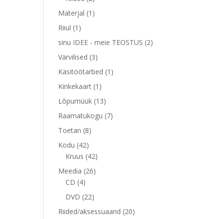
toodet
1
Materjal
1
toode
1
Riiul
1
toode
2
sinu IDEE - meie TEOSTUS
2
toodet
3
Värvilised
3
toodet
1
Käsitöötarbed
1
toode
1
Kinkekaart
1
toode
13
Lõpumüük
13
toodet
7
Raamatukogu
7
toodet
8
Toetan
8
toodet
42
Kodu
42
toodet
42
Kruus
42
toodet
26
Meedia
26
4
toodet
CD
4
toodet
22
DVD
22
toodet
20
Riided/aksessuaarid
20