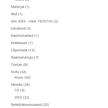
toodet
1
Materjal
1
toode
1
Riiul
1
toode
2
sinu IDEE - meie TEOSTUS
2
toodet
3
Värvilised
3
toodet
1
Käsitöötarbed
1
toode
1
Kinkekaart
1
toode
13
Lõpumüük
13
toodet
7
Raamatukogu
7
toodet
8
Toetan
8
toodet
42
Kodu
42
toodet
42
Kruus
42
toodet
26
Meedia
26
4
toodet
CD
4
toodet
22
DVD
22
toodet
20
Riided/aksessuaarid
20