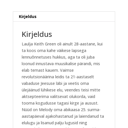
Melody
Green
kogus
Kirjeldus
Kirjeldus
Laulja Keith Green oli ainult 28-aastane, kui
ta koos oma kahe väikese lapsega
lennuõnnetuses hukkus, aga ta oli juba
loonud innustava muusikalise pärandi, mis
elab temast kauem. Vaimse
revolutsionäärina leidis ta 21-aastaselt
vabaduse Jeesuse läbi ja veetis oma
ülejäänud lühikese elu, veendes teisi mitte
aktsepteerima valitsevat olukorda, vaid
tooma kogudusse tagasi kirge ja ausust.
Nüüd on Melody oma abikaasa 25. surma-
aastapäeval ajakohastanud ja laiendanud ta
elulugu ja lisanud palju lugusid ning