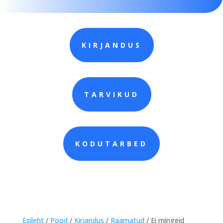
KIRJANDUS
TARVIKUD
KODUTARBED
Esileht
/
Pood
/
Kirjandus
/
Raamatud
/ Ei mingeid