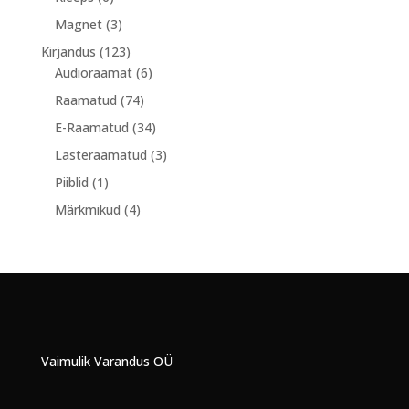
toodet
3
Magnet
3
toodet
123
Kirjandus
123
toodet
6
Audioraamat
6
toodet
74
Raamatud
74
toodet
34
E-Raamatud
34
toodet
3
Lasteraamatud
3
toodet
1
Piiblid
1
toode
4
Märkmikud
4
toodet
Vaimulik Varandus OÜ