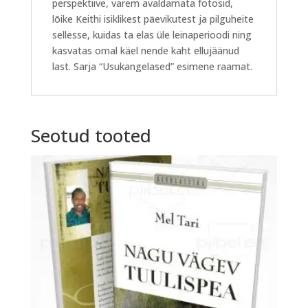
perspektiive, varem avaldamata fotosid,
lõike Keithi isiklikest päevikutest ja pilguheite
sellesse, kuidas ta elas üle leinaperioodi ning
kasvatas omal käel nende kaht ellujäänud
last. Sarja “Usukangelased” esimene raamat.
Seotud tooted