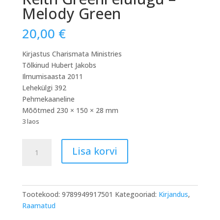
Melody Green
20,00
€
Kirjastus Charismata Ministries
Tõlkinud Hubert Jakobs
Ilmumisaasta 2011
Lehekülgi 392
Pehmekaaneline
Mõõtmed 230 × 150 × 28 mm
3 laos
Ei
Lisa korvi
mingeid
kompromisse.
Keith
Greeni
Tootekood:
9789949917501
Kategooriad:
Kirjandus
,
elulugu
Raamatud
–