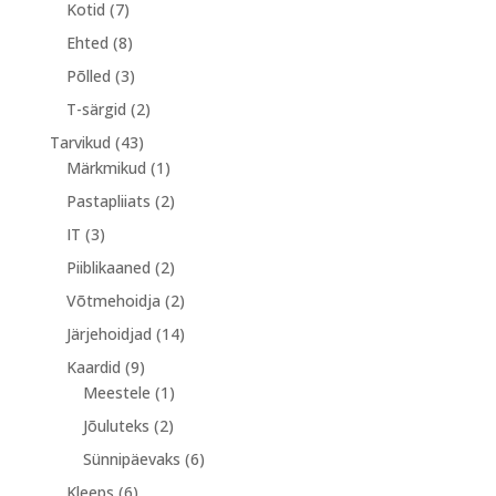
7
toodet
Kotid
7
toodet
8
Ehted
8
toodet
3
Põlled
3
toodet
2
T-särgid
2
toodet
43
Tarvikud
43
toodet
1
Märkmikud
1
toode
2
Pastapliiats
2
toodet
3
IT
3
toodet
2
Piiblikaaned
2
toodet
2
Võtmehoidja
2
toodet
14
Järjehoidjad
14
toodet
9
Kaardid
9
toodet
1
Meestele
1
toode
2
Jõuluteks
2
toodet
6
Sünnipäevaks
6
toodet
6
Kleeps
6