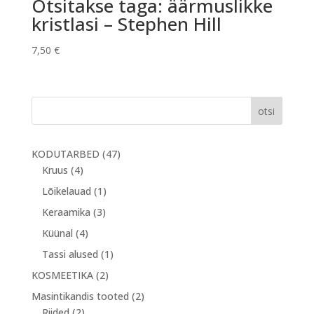
Otsitakse taga: äärmuslikke
kristlasi – Stephen Hill
7,50
€
otsi
47
KODUTARBED
47
4
toodet
Kruus
4
toodet
1
Lõikelauad
1
toode
3
Keraamika
3
toodet
4
Küünal
4
toodet
1
Tassi alused
1
toode
2
KOSMEETIKA
2
toodet
2
Masintikandis tooted
2
2
toodet
Riided
2