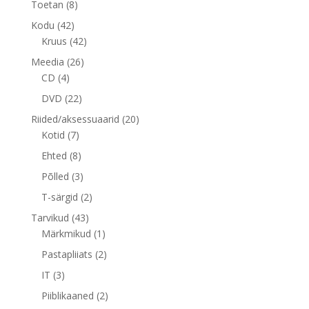
8
Toetan
8
toodet
42
Kodu
42
toodet
42
Kruus
42
toodet
26
Meedia
26
4
toodet
CD
4
toodet
22
DVD
22
toodet
20
Riided/aksessuaarid
20
7
toodet
Kotid
7
toodet
8
Ehted
8
toodet
3
Põlled
3
toodet
2
T-särgid
2
toodet
43
Tarvikud
43
toodet
1
Märkmikud
1
toode
2
Pastapliiats
2
toodet
3
IT
3
toodet
2
Piiblikaaned
2