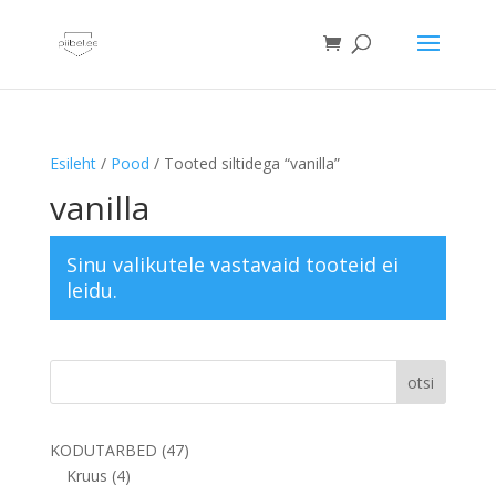
Esileht
/
Pood
/ Tooted siltidega “vanilla”
vanilla
Sinu valikutele vastavaid tooteid ei
leidu.
otsi
47
KODUTARBED
47
4
toodet
Kruus
4