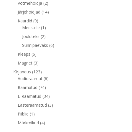
toodet
2
Võtmehoidja
2
toodet
14
Järjehoidjad
14
toodet
9
Kaardid
9
toodet
1
Meestele
1
toode
2
Jõuluteks
2
toodet
6
Sünnipäevaks
6
toodet
6
Kleeps
6
toodet
3
Magnet
3
toodet
123
Kirjandus
123
toodet
6
Audioraamat
6
toodet
74
Raamatud
74
toodet
34
E-Raamatud
34
toodet
3
Lasteraamatud
3
toodet
1
Piiblid
1
toode
4
Märkmikud
4
toodet