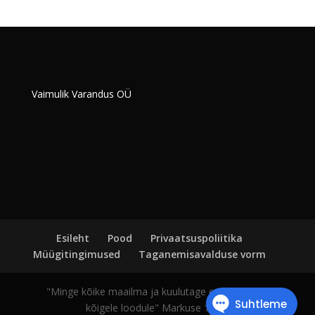
Vaimulik Varandus OÜ
Esileht
Pood
Privaatsuspoliitika
Müügitingimused
Taganemisavalduse vorm
"Minge kõike maailma ja kuulutage evangeeliumi
kõigele loodule" Markuse 16:15