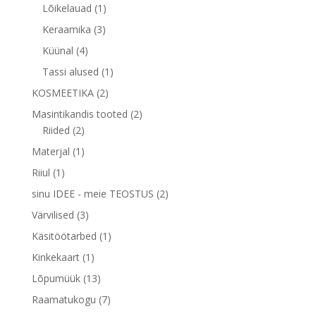
toodet
1
Lõikelauad
1
toode
3
Keraamika
3
toodet
4
Küünal
4
toodet
1
Tassi alused
1
toode
2
KOSMEETIKA
2
toodet
2
Masintikandis tooted
2
2
toodet
Riided
2
toodet
1
Materjal
1
toode
1
Riiul
1
toode
2
sinu IDEE - meie TEOSTUS
2
toodet
3
Värvilised
3
toodet
1
Käsitöötarbed
1
toode
1
Kinkekaart
1
toode
13
Lõpumüük
13
toodet
7
Raamatukogu
7
toodet