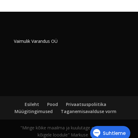
Vaimulik Varandus OÜ
Esileht
Pood
Privaatsuspoliitika
Müügitingimused
Taganemisavalduse vorm
"Minge kõike maailma ja kuulutage evangeeliumi
kõigele loodule" Markuse 16:15