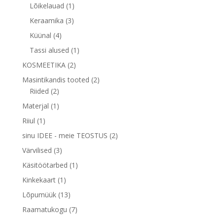
toodet
1
Lõikelauad
1
toode
3
Keraamika
3
toodet
4
Küünal
4
toodet
1
Tassi alused
1
toode
2
KOSMEETIKA
2
toodet
2
Masintikandis tooted
2
2
toodet
Riided
2
toodet
1
Materjal
1
toode
1
Riiul
1
toode
2
sinu IDEE - meie TEOSTUS
2
toodet
3
Värvilised
3
toodet
1
Käsitöötarbed
1
toode
1
Kinkekaart
1
toode
13
Lõpumüük
13
toodet
7
Raamatukogu
7
toodet