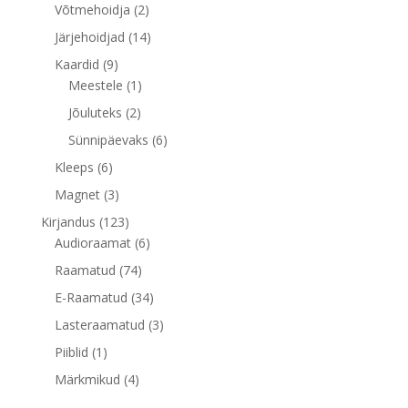
toodet
2
Võtmehoidja
2
toodet
14
Järjehoidjad
14
toodet
9
Kaardid
9
toodet
1
Meestele
1
toode
2
Jõuluteks
2
toodet
6
Sünnipäevaks
6
toodet
6
Kleeps
6
toodet
3
Magnet
3
toodet
123
Kirjandus
123
toodet
6
Audioraamat
6
toodet
74
Raamatud
74
toodet
34
E-Raamatud
34
toodet
3
Lasteraamatud
3
toodet
1
Piiblid
1
toode
4
Märkmikud
4
toodet