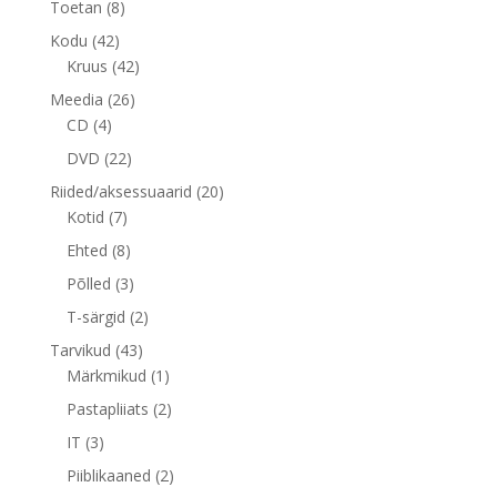
8
Toetan
8
toodet
42
Kodu
42
toodet
42
Kruus
42
toodet
26
Meedia
26
4
toodet
CD
4
toodet
22
DVD
22
toodet
20
Riided/aksessuaarid
20
7
toodet
Kotid
7
toodet
8
Ehted
8
toodet
3
Põlled
3
toodet
2
T-särgid
2
toodet
43
Tarvikud
43
toodet
1
Märkmikud
1
toode
2
Pastapliiats
2
toodet
3
IT
3
toodet
2
Piiblikaaned
2