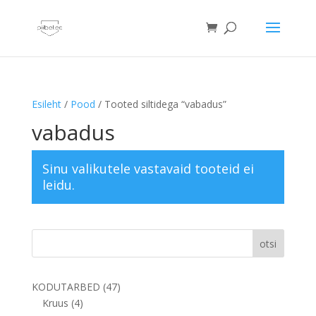
Esileht
/
Pood
/ Tooted siltidega “vabadus”
vabadus
Sinu valikutele vastavaid tooteid ei
leidu.
otsi
47
KODUTARBED
47
4
toodet
Kruus
4