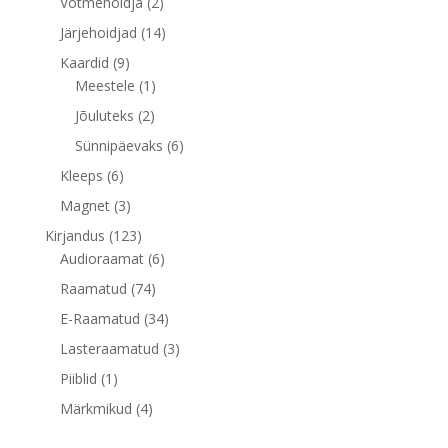
2
Võtmehoidja
2
toodet
14
Järjehoidjad
14
toodet
9
Kaardid
9
toodet
1
Meestele
1
toode
2
Jõuluteks
2
toodet
6
Sünnipäevaks
6
toodet
6
Kleeps
6
toodet
3
Magnet
3
toodet
123
Kirjandus
123
toodet
6
Audioraamat
6
toodet
74
Raamatud
74
toodet
34
E-Raamatud
34
toodet
3
Lasteraamatud
3
toodet
1
Piiblid
1
toode
4
Märkmikud
4
toodet