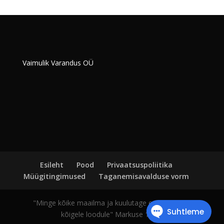
Vaimulik Varandus OÜ
Esileht
Pood
Privaatsuspoliitika
Müügitingimused
Taganemisavalduse vorm
"Minge kõike maailma ja kuulutage evangeeliumi
kõigele loodule" Markuse 16:15