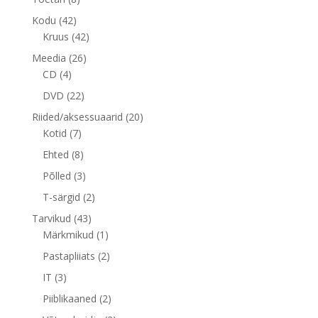
toodet
42
Kodu
42
toodet
42
Kruus
42
toodet
26
Meedia
26
4
toodet
CD
4
toodet
22
DVD
22
toodet
20
Riided/aksessuaarid
20
7
toodet
Kotid
7
toodet
8
Ehted
8
toodet
3
Põlled
3
toodet
2
T-särgid
2
toodet
43
Tarvikud
43
toodet
1
Märkmikud
1
toode
2
Pastapliiats
2
toodet
3
IT
3
toodet
2
Piiblikaaned
2
toodet