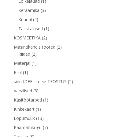
1
Lõikelauad
1
toode
3
Keraamika
3
toodet
4
Küünal
4
toodet
1
Tassi alused
1
toode
2
KOSMEETIKA
2
toodet
2
Masintikandis tooted
2
2
toodet
Riided
2
toodet
1
Materjal
1
toode
1
Riiul
1
toode
2
sinu IDEE - meie TEOSTUS
2
toodet
3
Värvilised
3
toodet
1
Käsitöötarbed
1
toode
1
Kinkekaart
1
toode
13
Lõpumüük
13
toodet
7
Raamatukogu
7
toodet
8
Toetan
8