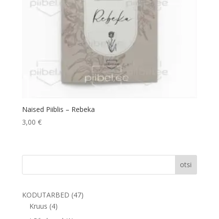
Naised Piiblis – Rebeka
3,00
€
otsi
47
KODUTARBED
47
4
toodet
Kruus
4
toodet