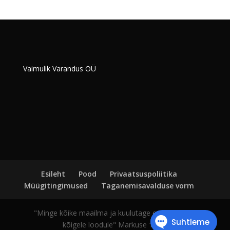
Vaimulik Varandus OÜ
Esileht
Pood
Privaatsuspoliitika
Müügitingimused
Taganemisavalduse vorm
"Minge kõike maailma ja kuulutage evangeeliumi
kõigele loodule" Markuse 16:15