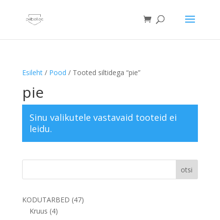
Esileht
/
Pood
/ Tooted siltidega “pie”
pie
Sinu valikutele vastavaid tooteid ei
leidu.
otsi
47
KODUTARBED
47
4
toodet
Kruus
4