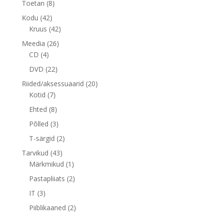
8
Toetan
8
toodet
42
Kodu
42
toodet
42
Kruus
42
toodet
26
Meedia
26
4
toodet
CD
4
toodet
22
DVD
22
toodet
20
Riided/aksessuaarid
20
7
toodet
Kotid
7
toodet
8
Ehted
8
toodet
3
Põlled
3
toodet
2
T-särgid
2
toodet
43
Tarvikud
43
toodet
1
Märkmikud
1
toode
2
Pastapliiats
2
toodet
3
IT
3
toodet
2
Piiblikaaned
2