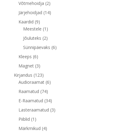
toodet
2
Võtmehoidja
2
toodet
14
Järjehoidjad
14
toodet
9
Kaardid
9
toodet
1
Meestele
1
toode
2
Jõuluteks
2
toodet
6
Sünnipäevaks
6
toodet
6
Kleeps
6
toodet
3
Magnet
3
toodet
123
Kirjandus
123
toodet
6
Audioraamat
6
toodet
74
Raamatud
74
toodet
34
E-Raamatud
34
toodet
3
Lasteraamatud
3
toodet
1
Piiblid
1
toode
4
Märkmikud
4
toodet