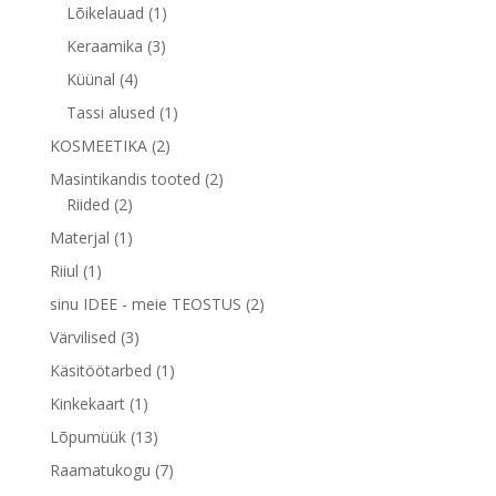
toodet
1
Lõikelauad
1
toode
3
Keraamika
3
toodet
4
Küünal
4
toodet
1
Tassi alused
1
toode
2
KOSMEETIKA
2
toodet
2
Masintikandis tooted
2
2
toodet
Riided
2
toodet
1
Materjal
1
toode
1
Riiul
1
toode
2
sinu IDEE - meie TEOSTUS
2
toodet
3
Värvilised
3
toodet
1
Käsitöötarbed
1
toode
1
Kinkekaart
1
toode
13
Lõpumüük
13
toodet
7
Raamatukogu
7
toodet