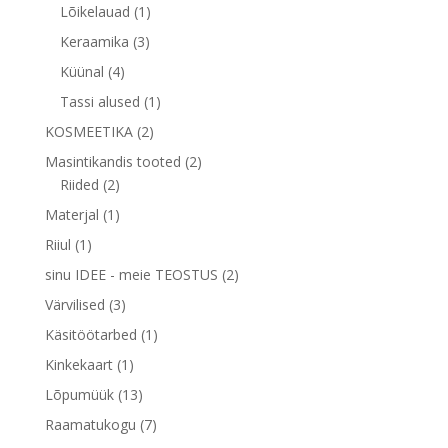
toodet
1
Lõikelauad
1
toode
3
Keraamika
3
toodet
4
Küünal
4
toodet
1
Tassi alused
1
toode
2
KOSMEETIKA
2
toodet
2
Masintikandis tooted
2
2
toodet
Riided
2
toodet
1
Materjal
1
toode
1
Riiul
1
toode
2
sinu IDEE - meie TEOSTUS
2
toodet
3
Värvilised
3
toodet
1
Käsitöötarbed
1
toode
1
Kinkekaart
1
toode
13
Lõpumüük
13
toodet
7
Raamatukogu
7
toodet