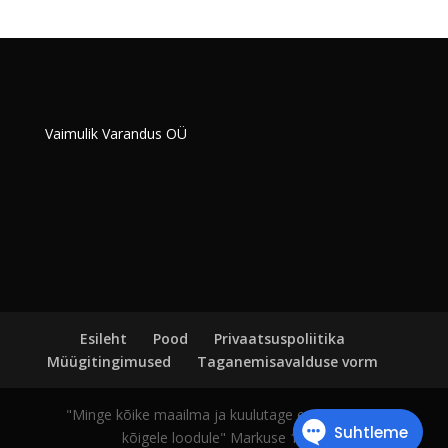
Vaimulik Varandus OÜ
Esileht
Pood
Privaatsuspoliitika
Müügitingimused
Taganemisavalduse vorm
"Minge kõike maailma ja kuulutage evangeeliumi
kõigele loodule" Markuse 16:15