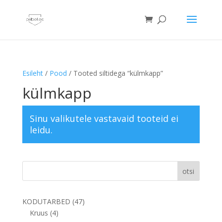
Esileht
/
Pood
/ Tooted siltidega “külmkapp”
külmkapp
Sinu valikutele vastavaid tooteid ei
leidu.
otsi
47
KODUTARBED
47
4
toodet
Kruus
4