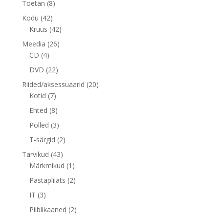
8
Toetan
8
toodet
42
Kodu
42
toodet
42
Kruus
42
toodet
26
Meedia
26
4
toodet
CD
4
toodet
22
DVD
22
toodet
20
Riided/aksessuaarid
20
7
toodet
Kotid
7
toodet
8
Ehted
8
toodet
3
Põlled
3
toodet
2
T-särgid
2
toodet
43
Tarvikud
43
toodet
1
Märkmikud
1
toode
2
Pastapliiats
2
toodet
3
IT
3
toodet
2
Piiblikaaned
2