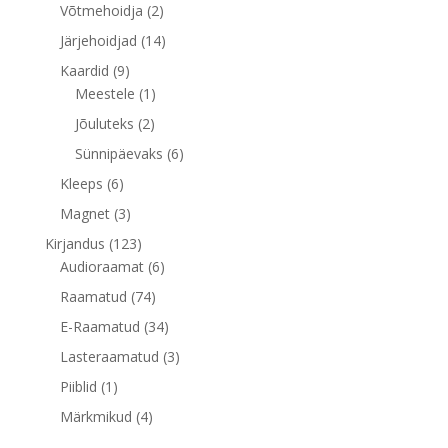
toodet
2
Võtmehoidja
2
toodet
14
Järjehoidjad
14
toodet
9
Kaardid
9
toodet
1
Meestele
1
toode
2
Jõuluteks
2
toodet
6
Sünnipäevaks
6
toodet
6
Kleeps
6
toodet
3
Magnet
3
toodet
123
Kirjandus
123
toodet
6
Audioraamat
6
toodet
74
Raamatud
74
toodet
34
E-Raamatud
34
toodet
3
Lasteraamatud
3
toodet
1
Piiblid
1
toode
4
Märkmikud
4
toodet