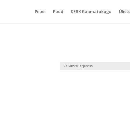
Piibel
Pood
KERK Raamatukogu
Ülist