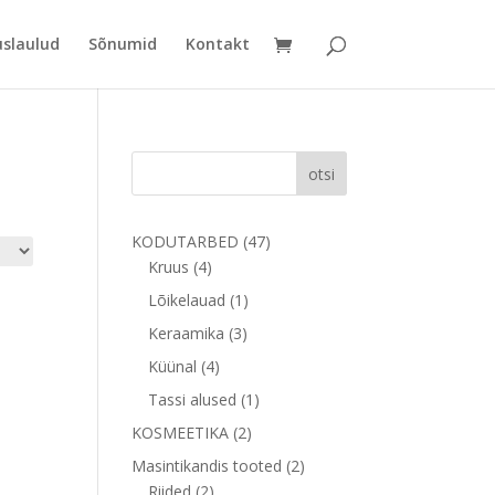
uslaulud
Sõnumid
Kontakt
otsi
47
KODUTARBED
47
4
toodet
Kruus
4
toodet
1
Lõikelauad
1
toode
3
Keraamika
3
toodet
4
Küünal
4
toodet
1
Tassi alused
1
toode
2
KOSMEETIKA
2
toodet
2
Masintikandis tooted
2
2
toodet
Riided
2