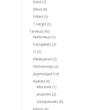
7
toodet
Kotid
7
toodet
8
Ehted
8
toodet
3
Põlled
3
toodet
2
T-särgid
2
toodet
43
Tarvikud
43
toodet
1
Märkmikud
1
toode
2
Pastapliiats
2
toodet
3
IT
3
toodet
2
Piiblikaaned
2
toodet
2
Võtmehoidja
2
toodet
14
Järjehoidjad
14
toodet
9
Kaardid
9
toodet
1
Meestele
1
toode
2
Jõuluteks
2
toodet
6
Sünnipäevaks
6
toodet
6
Kleeps
6