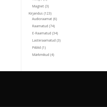
toodet
3
Magnet
3
toodet
123
Kirjandus
123
toodet
6
Audioraamat
6
toodet
74
Raamatud
74
toodet
34
E-Raamatud
34
toodet
3
Lasteraamatud
3
toodet
1
Piiblid
1
toode
4
Märkmikud
4
toodet