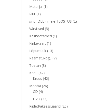
toodet
1
Materjal
1
toode
1
Riiul
1
toode
2
sinu IDEE - meie TEOSTUS
2
toodet
3
Värvilised
3
toodet
1
Käsitöötarbed
1
toode
1
Kinkekaart
1
toode
13
Lõpumüük
13
toodet
7
Raamatukogu
7
toodet
8
Toetan
8
toodet
42
Kodu
42
toodet
42
Kruus
42
toodet
26
Meedia
26
4
toodet
CD
4
toodet
22
DVD
22
toodet
20
Riided/aksessuaarid
20